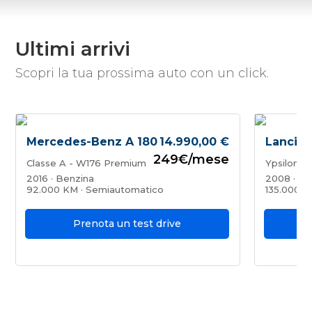
Ultimi arrivi
Scopri la tua prossima auto con un click.
Mercedes-Benz A 180
14.990,00
€
Lancia 
249€/mese
Classe A - W176 Premium
Ypsilon II
2016 · Benzina
2008 · Be
92.000 KM · Semiautomatico
135.000 K
Prenota un test drive