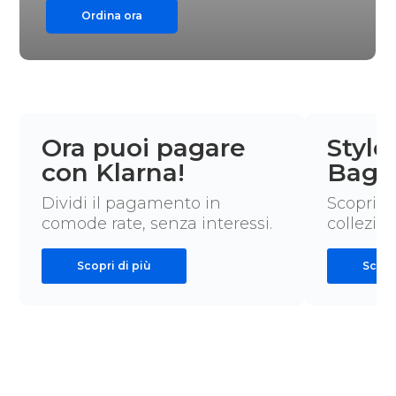
Ordina ora
Ora puoi pagare
Style
con Klarna!
Bag
Dividi il pagamento in
Scopri t
comode rate, senza interessi.
collezion
Scopri di più
Scopr