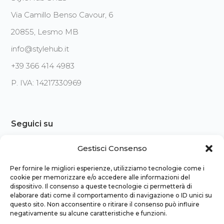
Via Camillo Benso Cavour, 6
20855, Lesmo MB
info@stylehub.it
+39 366 414 4983
P. IVA: 14217330969
Seguici su
Gestisci Consenso
Per fornire le migliori esperienze, utilizziamo tecnologie come i
cookie per memorizzare e/o accedere alle informazioni del
dispositivo. Il consenso a queste tecnologie ci permetterà di
Sito web realizzato da
elaborare dati come il comportamento di navigazione o ID unici su
questo sito. Non acconsentire o ritirare il consenso può influire
negativamente su alcune caratteristiche e funzioni.