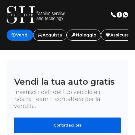
Vendi
Acquista
Noleggio
Assicurazi
Vendi la tua auto gratis
Inserisci i dati del tuo veicolo e il
nostro Team ti contatterà per la
vendita.
Contattaci ora