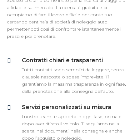
Spesso ci citano come il sito per la ricerca di viaggi più
affidabile sul mercato. La ricerca è gratuita e ci
occupiamo di fare il lavoro difficile per conto tuo
cercando centinaia di società di noleggio auto,
permettendoti così di confrontare istantaneamente i
prezzi e poi prenotare.
Contratti chiari e trasparenti

Tutti i contratti sono semplici da leggere, senza
clausole nascoste o spese impreviste. Ti
garantiamo la massima trasparenza in ogni fase,
dalla prenotazione alla consegna dell’auto.
Servizi personalizzati su misura

l nostro team ti supporta in ogni fase, prima e
dopo aver ritirato il veicolo. Ti seguiamo nella
scelta, nei documenti, nella consegna e anche
dopo l’acquisto o noleggio.