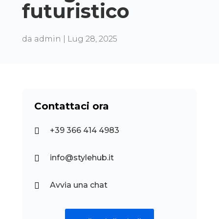
futuristico
da
admin
|
Lug 28, 2025
Contattaci ora
+39 366 414 4983

info@stylehub.it

Avvia una chat
