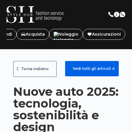
Vendi
Acquista
Noleggio
Assicurazioni
Vedi tutti gli articoli
Torna indietro
Nuove auto 2025:
tecnologia,
sostenibilità e
design